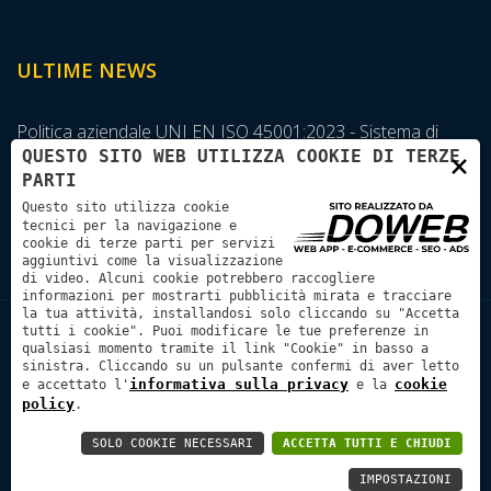
ULTIME NEWS
Politica aziendale UNI EN ISO 45001:2023 - Sistema di
QUESTO SITO WEB UTILIZZA COOKIE DI TERZE
×
Gestione della Sicurezza sul Lavoro
PARTI
Questo sito utilizza cookie
tecnici per la navigazione e
G.D.P.R. 2016/679
cookie di terze parti per servizi
aggiuntivi come la visualizzazione
di video. Alcuni cookie potrebbero raccogliere
informazioni per mostrarti pubblicità mirata e tracciare
la tua attività, installandosi solo cliccando su "Accetta
tutti i cookie". Puoi modificare le tue preferenze in
Automah Automation Control Engineering & Systems Srl
qualsiasi momento tramite il link "Cookie" in basso a
sinistra. Cliccando su un pulsante confermi di aver letto
P.IVA: 03774860237 | Codice Univoco SUBM70N | REA:
informativa sulla privacy
cookie
e accettato l'
e la
364384 | Cap. Soc.: € 20.000,00 |
Informativa sulla privacy
|
policy
.
Cookie policy
SOLO COOKIE NECESSARI
ACCETTA TUTTI E CHIUDI
IMPOSTAZIONI